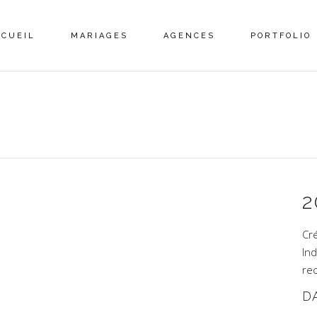
CCUEIL
MARIAGES
AGENCES
PORTFOLIO
2
Cr
Ind
rec
D