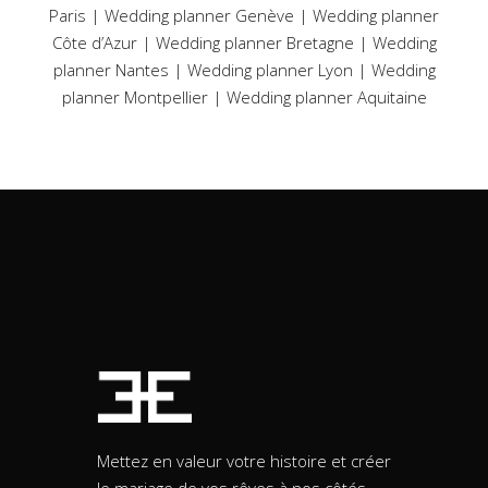
Paris
|
Wedding planner Genève
|
Wedding planner
Côte d’Azur
|
Wedding planner Bretagne
|
Wedding
planner Nantes
|
Wedding planner Lyon
|
Wedding
planner Montpellier
|
Wedding planner Aquitaine
Mettez en valeur votre histoire et créer