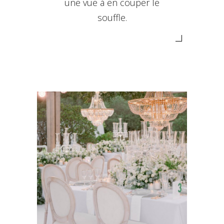
une vue à en couper le
souffle.
MARIAGE ÉLÉGANT SUR LA
CÔTE D’AZUR
Classique
Côte d'Azur Wedding Planner
Mariage
Wedding Côte d'Azur
Wedding Provence