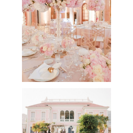
MARIAGE SUR LA COTE
D’AZUR
Côte d'Azur Wedding Planner
Mariage
Paris Wedding Planner
Wedding Côte d'Azur
Wedding Provence
MARIAGE A MONACO
Côte d'Azur Wedding Planner
Mariage
Wedding Côte d'Azur
Wedding Provence