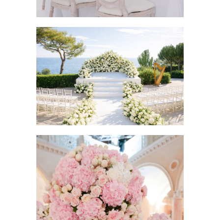
ORGANISATION MARIAGE
COTE D’AZUR
Côte d'Azur Wedding Planner
Mariage
Wedding Côte d'Azur
Wedding Provence