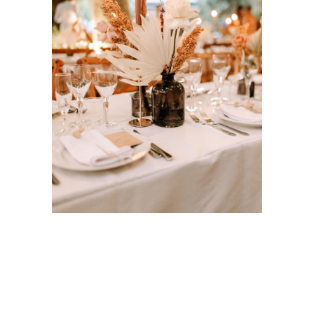
MARIAGE BOHÈME EN
PROVENCE
Décoration Occitane
Mariage
Occitane Wedding Planner