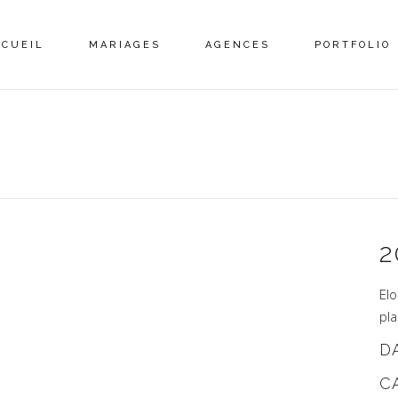
CCUEIL
MARIAGES
AGENCES
PORTFOLIO
2
El
pl
D
C