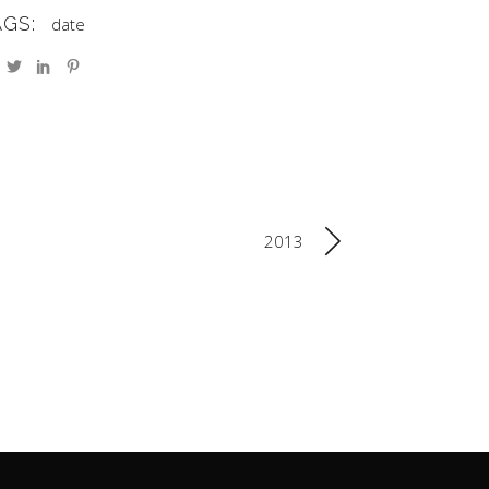
AGS:
date
INSTAGRAM
2013
Weddings
Ceremonie
Formations