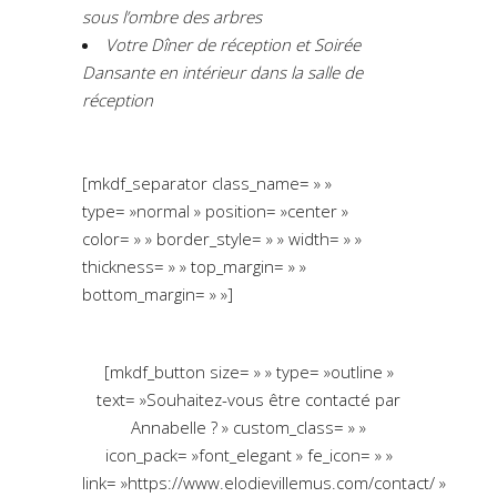
sous l’ombre des arbres
Votre Dîner de réception et Soirée
Dansante en intérieur dans la salle de
réception
[mkdf_separator class_name= » »
type= »normal » position= »center »
color= » » border_style= » » width= » »
thickness= » » top_margin= » »
bottom_margin= » »]
[mkdf_button size= » » type= »outline »
text= »Souhaitez-vous être contacté par
Annabelle ? » custom_class= » »
icon_pack= »font_elegant » fe_icon= » »
link= »https://www.elodievillemus.com/contact/ »