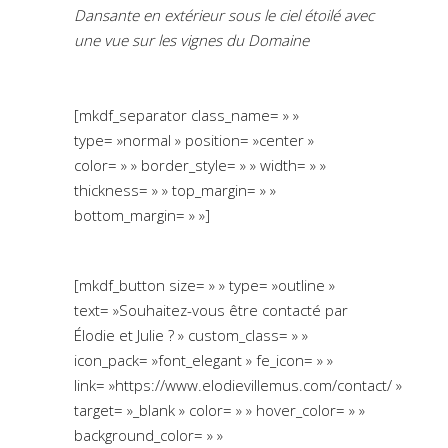
Dansante en extérieur sous le ciel étoilé avec
une vue sur les vignes du Domaine
[mkdf_separator class_name= » »
type= »normal » position= »center »
color= » » border_style= » » width= » »
thickness= » » top_margin= » »
bottom_margin= » »]
[mkdf_button size= » » type= »outline »
text= »Souhaitez-vous être contacté par
Élodie et Julie ? » custom_class= » »
icon_pack= »font_elegant » fe_icon= » »
link= »https://www.elodievillemus.com/contact/ »
target= »_blank » color= » » hover_color= » »
background_color= » »