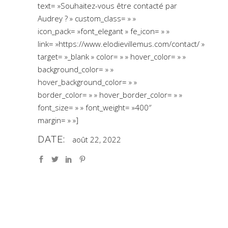
text= »Souhaitez-vous être contacté par
Audrey ? » custom_class= » »
icon_pack= »font_elegant » fe_icon= » »
link= »https://www.elodievillemus.com/contact/ »
target= »_blank » color= » » hover_color= » »
background_color= » »
hover_background_color= » »
border_color= » » hover_border_color= » »
font_size= » » font_weight= »400″
margin= » »]
DATE:
août 22, 2022