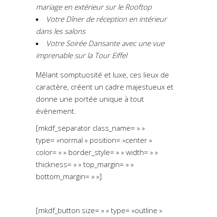
mariage en extérieur sur le Rooftop
Votre Dîner de réception en intérieur
dans les salons
Votre Soirée Dansante avec une vue
imprenable sur la Tour Eiffel
Mêlant somptuosité et luxe, ces lieux de
caractère, créent un cadre majestueux et
donne une portée unique à tout
évènement.
[mkdf_separator class_name= » »
type= »normal » position= »center »
color= » » border_style= » » width= » »
thickness= » » top_margin= » »
bottom_margin= » »]
[mkdf_button size= » » type= »outline »