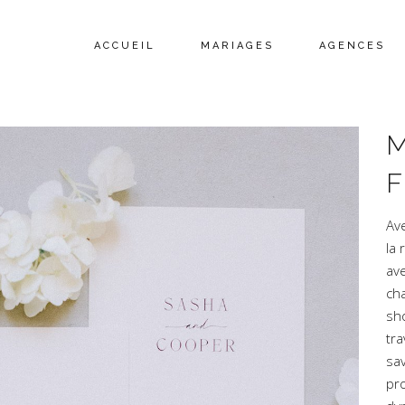
ACCUEIL
MARIAGES
AGENCES
M
F
Av
la 
ave
ch
sh
tra
sav
pr