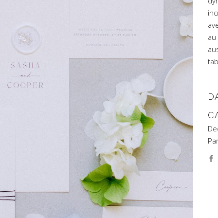
dy
inc
av
au 
au
tab
D
C
De
Pa