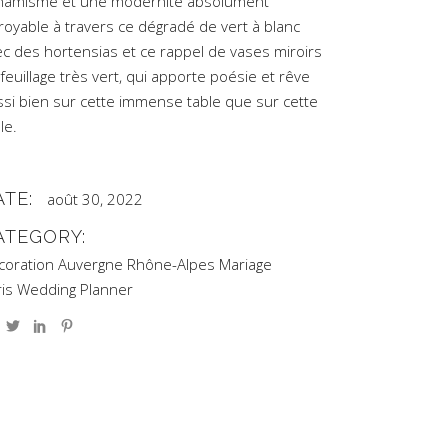
namisme et une modernité absolument
royable à travers ce dégradé de vert à blanc
ec des hortensias et ce rappel de vases miroirs
feuillage très vert, qui apporte poésie et rêve
ssi bien sur cette immense table que sur cette
le.
ATE:
août 30, 2022
ATEGORY:
coration Auvergne Rhône-Alpes
Mariage
ris Wedding Planner