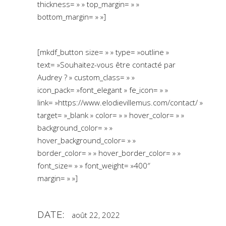
thickness= » » top_margin= » »
bottom_margin= » »]
[mkdf_button size= » » type= »outline »
text= »Souhaitez-vous être contacté par
Audrey ? » custom_class= » »
icon_pack= »font_elegant » fe_icon= » »
link= »https://www.elodievillemus.com/contact/ »
target= »_blank » color= » » hover_color= » »
background_color= » »
hover_background_color= » »
border_color= » » hover_border_color= » »
font_size= » » font_weight= »400″
margin= » »]
DATE:
août 22, 2022