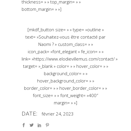
thickness= » » top_margin= » »
bottom_margin= » »]
[mkdf_button size= » » type= »outline »
text= »Souhaitez-vous être contacté par
Naomi ? » custom_class= » »
icon_pack= »font_elegant » fe_icon= » »
link= »https://www.elodievillemus.com/contact/ »
target= »_blank » color= » » hover_color= » »
background_color= » »
hover_background_color= » »
border_color= » » hover_border_color= » »
font_size= » » font_weight= »400″
margin= » »]
DATE:
février 24, 2023