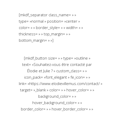
[mkdf_separator class_name= » »
type= »normal » position= »center »
color= » » border_style= » » width= » »
thickness= » » top_margin= » »
bottom_margin= » »]
[mkdf_button size= » » type= »outline »
text= »Souhaitez-vous être contacté par
Élodie et Julie ? » custom_class= » »
icon_pack= »font_elegant » fe_icon= » »
link= »https://www.elodievillemus.com/contact/ »
target= »_blank » color= » » hover_color= » »
background_color= » »
hover_background_color= » »
border_color= » » hover_border_color= » »