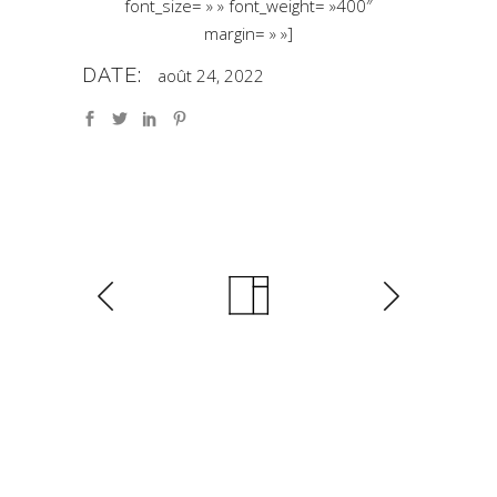
font_size= » » font_weight= »400″
margin= » »]
DATE:
août 24, 2022