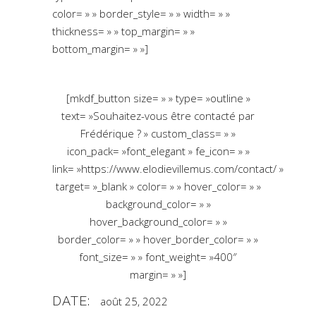
color= » » border_style= » » width= » »
thickness= » » top_margin= » »
bottom_margin= » »]
[mkdf_button size= » » type= »outline »
text= »Souhaitez-vous être contacté par
Frédérique ? » custom_class= » »
icon_pack= »font_elegant » fe_icon= » »
link= »https://www.elodievillemus.com/contact/ »
target= »_blank » color= » » hover_color= » »
background_color= » »
hover_background_color= » »
border_color= » » hover_border_color= » »
font_size= » » font_weight= »400″
margin= » »]
DATE:
août 25, 2022