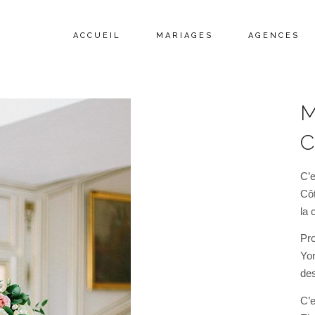
ACCUEIL
MARIAGES
AGENCES
M
C
C’e
Côt
la 
Pr
Yor
des
C’e