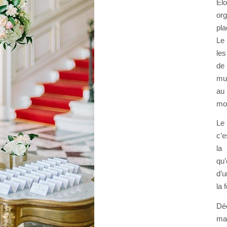
El
org
pla
Le 
les
de 
mu
au
mo
Le
c’e
la
qu
d’u
la 
Dé
ma