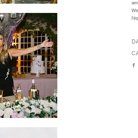
am
We
l’é
D
C