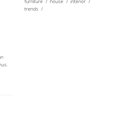
furniture
house
interior
trends
an
mus.