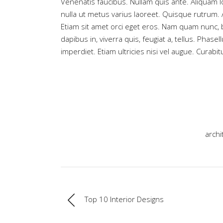
Venenatis faucibus. Nullam quis ante. Aliquam lor
nulla ut metus varius laoreet. Quisque rutrum. 
Etiam sit amet orci eget eros. Nam quam nunc, bl
dapibus in, viverra quis, feugiat a, tellus. Phas
imperdiet. Etiam ultricies nisi vel augue. Curabit
archi
Top 10 Interior Designs