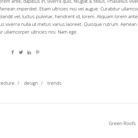
em ante, dapibus in, viverra quis, feugiat a, tellus. Phasellus vive
Aenean imperdiet. Etiam ultricies nisi vel augue. Curabitur ullamc
andit vel, luctus pulvinar, hendrerit id, lorem. Aliquam lorem ante
ellus viverra nulla ut metus varius laoreet. Quisque rutrum. Aenean
ur ullamcorper ultricies nisi. Nam ege.
tecture
/
design
/
trends
Green Roofs