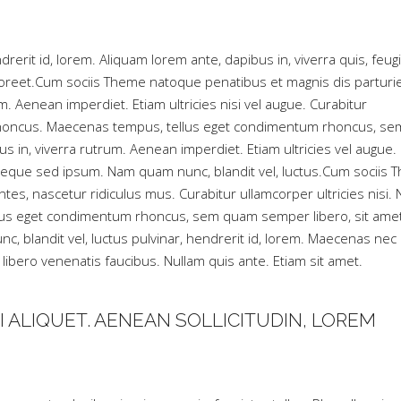
pou
aug
ou
rerit id, lorem. Aliquam lorem ante, dapibus in, viverra quis, feugi
dim
 laoreet.Cum sociis Theme natoque penatibus et magnis dis parturi
le
 Aenean imperdiet. Etiam ultricies nisi vel augue. Curabitur
vol
am rhoncus. Maecenas tempus, tellus eget condimentum rhoncus, se
 in, viverra rutrum. Aenean imperdiet. Etiam ultricies vel augue.
 neque sed ipsum. Nam quam nunc, blandit vel, luctus.Cum sociis
es, nascetur ridiculus mus. Curabitur ullamcorper ultricies nisi.
llus eget condimentum rhoncus, sem quam semper libero, sit ame
 blandit vel, luctus pulvinar, hendrerit id, lorem. Maecenas nec
libero venenatis faucibus. Nullam quis ante. Etiam sit amet.
I ALIQUET. AENEAN SOLLICITUDIN, LOREM