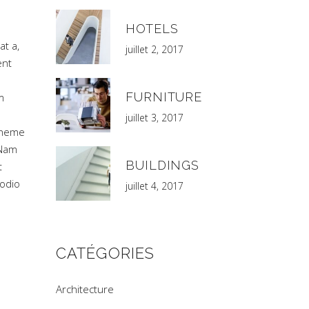
r
menter
HOTELS
at a,
juillet 2, 2017
inuer
ent
ume.
FURNITURE
m
juillet 3, 2017
 Theme
 Nam
BUILDINGS
t
 odio
juillet 4, 2017
CATÉGORIES
Architecture