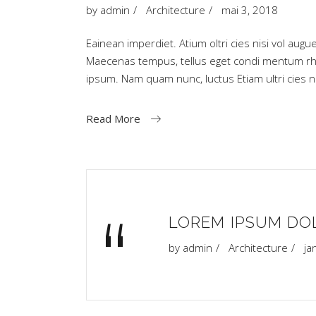
by
admin
Architecture
mai 3, 2018
Eainean imperdiet. Atium oltri cies nisi vol augu
Maecenas tempus, tellus eget condi mentum rh
ipsum. Nam quam nunc, luctus Etiam ultri cies
Read More
“
LOREM IPSUM DOL
by
admin
Architecture
ja