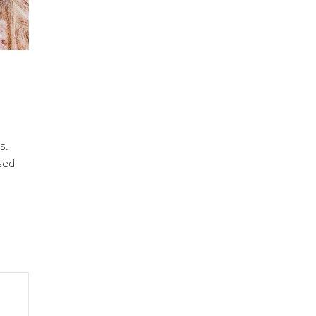
s.
sed