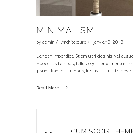
MINIMALISM
by
admin
Architecture
janvier 3, 2018
Uenean imperdiet. Stiom ultri cies nisi vel augue
Maecenas tempus, tellus eget condi mentum rh
ipsum. Kam puam nons, luctus Etiam ultri cies
Read More
CUM SOCIS THEM