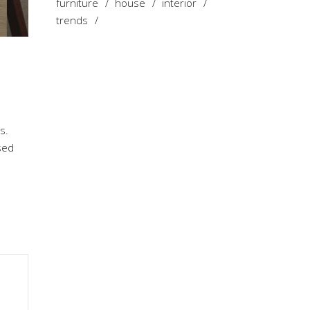
furniture
house
interior
trends
s.
sed