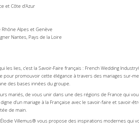
ce
et
Côte d’Azur
e Rhône Alpes
et
Genève
gner Nantes, Pays de la Loire
i les lies, c’est la Savoir-Faire français : French Wedding Industr
donne pour promouvoir cette élégance à travers des mariages sur-m
 une des bases innées du groupe.
turs mariés, de vous unir dans une des régions de France qui vou
igne d’un mariage à la Française avec le savoir-faire et savoir-êt
rtée de main.
e Élodie Villemus® vous propose des inspirations modernes qui v