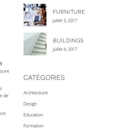
FURNITURE
juillet 3, 2017
BUILDINGS
juillet 4, 2017
y®
esure
CATÉGORIES
s
Architecture
re de
Design
ous
Education
Formation